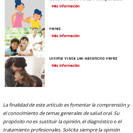
Fantasías De Su Hijo/A
Más información
Cómo Montar Un Kit Del Ratoncito
Pérez
Más información
Adiós Dientes De Leche: Celebrando La
Última Visita Del Ratoncito Pérez
Más información
La finalidad de este artículo es fomentar la comprensión y
el conocimiento de temas generales de salud oral. Su
propósito no es sustituir la opinión, el diagnóstico o el
tratamiento profesionales. Solicita siempre la opinión