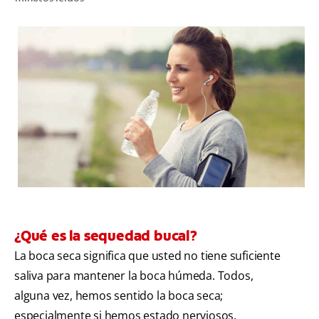
CHEQUEO DE SALUD BUCAL
SELECCIÓN DE PRODUCTOS
PARA PROFESIONALES
CUPONES
DÓNDE COMPRAR
BO (ES)
SUSCRÍBETE
¿Qué es la sequedad bucal?
La boca seca significa que usted no tiene suficiente
saliva para mantener la boca húmeda. Todos,
alguna vez, hemos sentido la boca seca;
especialmente si hemos estado nerviosos,