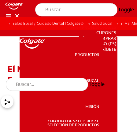
Toggle
Salud Bucal y Cuidado Dental | Colgate®
Salud bucal
El Mal A
PARA PROFESIONALES
CUPONES
DÓNDE COMPRAR
BO (ES)
SUSCRÍBETE
PRODUCTOS
PRODUCTOS
El Mal Aliento Debido A
Problemas De Estómago
SALUD BUCAL
Toggle
SALUD BUCAL
MISIÓN
CHEQUEO DE SALUD BUCAL
MISIÓN
SELECCIÓN DE PRODUCTOS