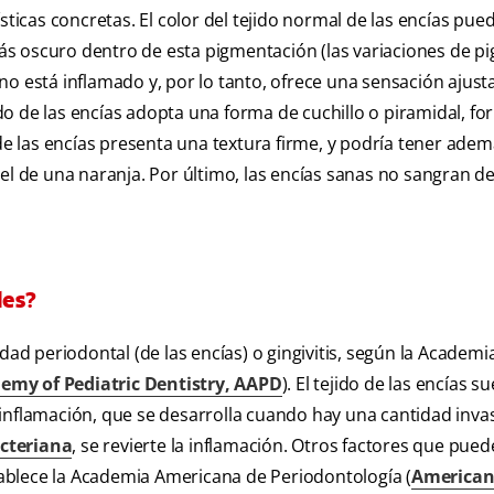
sticas concretas. El color del tejido normal de las encías pued
ás oscuro dentro de esta pigmentación (las variaciones de p
s no está inflamado y, por lo tanto, ofrece una sensación ajust
jido de las encías adopta una forma de cuchillo o piramidal, 
 de las encías presenta una textura firme, y podría tener ade
iel de una naranja. Por último, las encías sanas no sangran d
les?
dad periodontal (de las encías) o gingivitis, según la Academi
my of Pediatric Dentistry, AAPD
). El tejido de las encías su
inflamación, que se desarrolla cuando hay una cantidad inva
acteriana
, se revierte la inflamación. Otros factores que pued
ablece la Academia Americana de Periodontología (
America