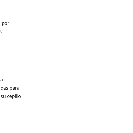
s por
s.
.
ca
adas para
su cepillo