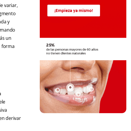
e variar,
¡Empieza ya mismo!
igmento
ada y
formando
más un
e forma
a
ele
siva
en derivar
n