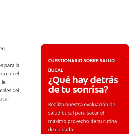
 en
CUESTIONARIO SOBRE SALUD
s para la
BUCAL
na con el
¿Qué hay detrás
 le
de tu sonrisa?
males del
ucal:
Realiza nuestra evaluación de
salud bucal para sacar el
máximo provecho de tu rutina
de cuidado.