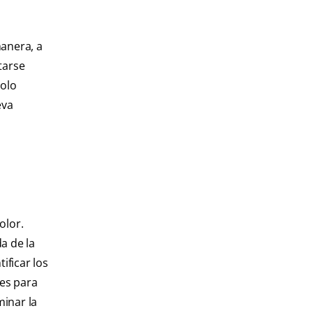
manera, a
tarse
dolo
eva
olor.
a de la
ificar los
es para
minar la