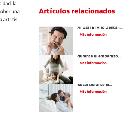
sidad, la
Artículos relacionados
 haber una
 artritis
Sangrado De Las Encías
Al Usar El Hilo Dental:
¿Debe Llamar A Su
Más información
Dentista?
Dientes sensibles
durante el embarazo:
qué esperar y cómo
Más información
tratarlos
El Cuidado Y La Salud
Bucal Durante El
Embarazo
Más información