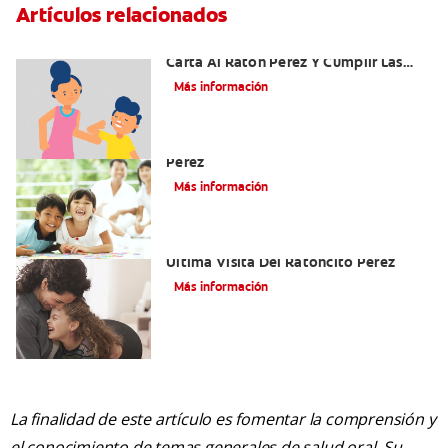
Artículos relacionados
Ideas Recomendadas Para Escribir La
Carta Al Ratón Pérez Y Cumplir Las
Fantasías De Su Hijo/A
Más información
Cómo Montar Un Kit Del Ratoncito
Pérez
Más información
Adiós Dientes De Leche: Celebrando La
Última Visita Del Ratoncito Pérez
Más información
La finalidad de este artículo es fomentar la comprensión y
el conocimiento de temas generales de salud oral. Su