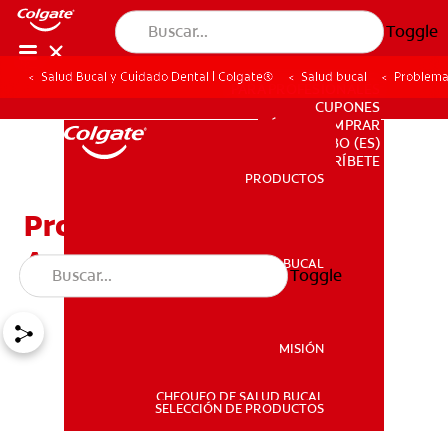
Toggle
Salud Bucal y Cuidado Dental | Colgate®
Salud bucal
Problema
PARA PROFESIONALES
CUPONES
DÓNDE COMPRAR
BO (ES)
SUSCRÍBETE
PRODUCTOS
PRODUCTOS
Problemas Dentales
Asociados Con HIV/SIDA
SALUD BUCAL
Toggle
SALUD BUCAL
MISIÓN
CHEQUEO DE SALUD BUCAL
MISIÓN
SELECCIÓN DE PRODUCTOS