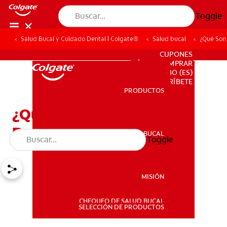
Toggle
Salud Bucal y Cuidado Dental | Colgate®
Salud bucal
¿Qué Son
PARA PROFESIONALES
CUPONES
DÓNDE COMPRAR
BO (ES)
SUSCRÍBETE
PRODUCTOS
PRODUCTOS
¿Qué Son Los Implantes
Dentales?
SALUD BUCAL
Toggle
SALUD BUCAL
MISIÓN
CHEQUEO DE SALUD BUCAL
MISIÓN
SELECCIÓN DE PRODUCTOS