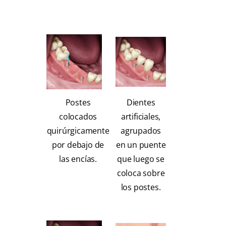
Postes
Dientes
colocados
artificiales,
quirúrgicamente
agrupados
por debajo de
en un puente
las encías.
que luego se
coloca sobre
los postes.