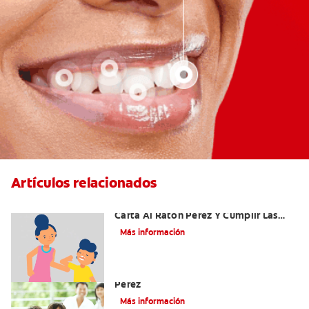
Artículos relacionados
Ideas Recomendadas Para Escribir La
Carta Al Ratón Pérez Y Cumplir Las
Fantasías De Su Hijo/A
Más información
Cómo Montar Un Kit Del Ratoncito
Pérez
Más información