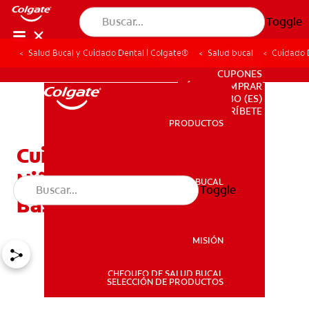
Toggle
Salud Bucal y Cuidado Dental | Colgate®
Salud bucal
Cuidado 
PARA PROFESIONALES
CUPONES
DÓNDE COMPRAR
BO (ES)
SUSCRÍBETE
PRODUCTOS
PRODUCTOS
Cuidado Dental En Los
Niños Pequeños: Pautas
SALUD BUCAL
Toggle
SALUD BUCAL
Básicas
MISIÓN
CHEQUEO DE SALUD BUCAL
MISIÓN
SELECCIÓN DE PRODUCTOS