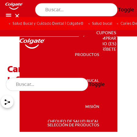
Toggle
Salud Bucal y Cuidado Dental | Colgate®
Salud bucal
Caries De
PARA PROFESIONALES
CUPONES
DÓNDE COMPRAR
BO (ES)
SUSCRÍBETE
PRODUCTOS
PRODUCTOS
Caries De La Primera
Infancia
SALUD BUCAL
Toggle
SALUD BUCAL
MISIÓN
CHEQUEO DE SALUD BUCAL
MISIÓN
SELECCIÓN DE PRODUCTOS