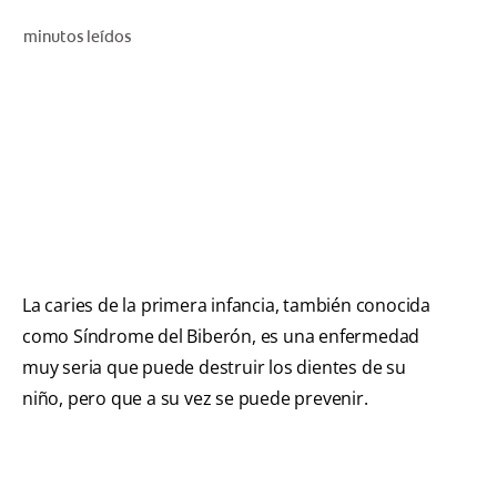
CHEQUEO DE SALUD BUCAL
minutos leídos
SELECCIÓN DE PRODUCTOS
PARA PROFESIONALES
CUPONES
DÓNDE COMPRAR
BO (ES)
La caries de la primera infancia, también conocida
como Síndrome del Biberón, es una enfermedad
SUSCRÍBETE
muy seria que puede destruir los dientes de su
niño, pero que a su vez se puede prevenir.