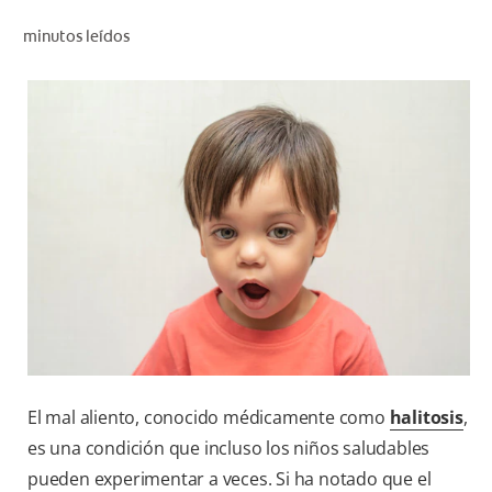
CHEQUEO DE SALUD BUCAL
minutos leídos
SELECCIÓN DE PRODUCTOS
PARA PROFESIONALES
CUPONES
DÓNDE COMPRAR
BO (ES)
SUSCRÍBETE
El mal aliento, conocido médicamente como
halitosis
,
es una condición que incluso los niños saludables
pueden experimentar a veces. Si ha notado que el