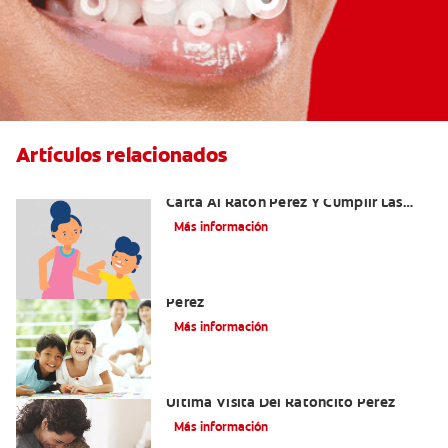
Artículos relacionados
Ideas Recomendadas Para Escribir La
Carta Al Ratón Pérez Y Cumplir Las
Fantasías De Su Hijo/A
Más información
Cómo Montar Un Kit Del Ratoncito
Pérez
Más información
Adiós Dientes De Leche: Celebrando La
Última Visita Del Ratoncito Pérez
Más información