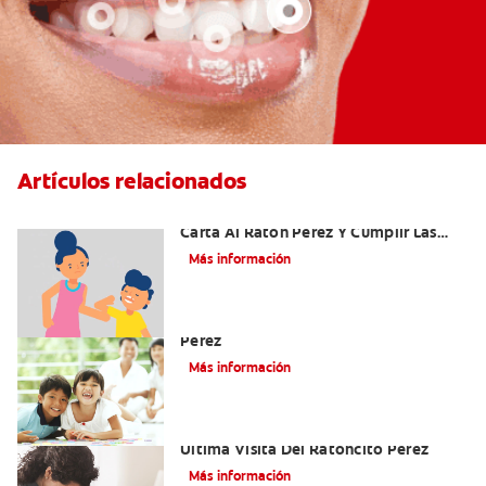
Artículos relacionados
Ideas Recomendadas Para Escribir La
Carta Al Ratón Pérez Y Cumplir Las
Fantasías De Su Hijo/A
Más información
Cómo Montar Un Kit Del Ratoncito
Pérez
Más información
Adiós Dientes De Leche: Celebrando La
Última Visita Del Ratoncito Pérez
Más información