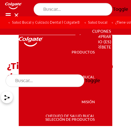
Toggle
Salud Bucal y Cuidado Dental | Colgate®
Salud bucal
¿Tiene us
PARA PROFESIONALES
CUPONES
DÓNDE COMPRAR
BO (ES)
SUSCRÍBETE
PRODUCTOS
PRODUCTOS
¿Tiene usted un tubérculo
de Carabelli?
SALUD BUCAL
Toggle
SALUD BUCAL
MISIÓN
CHEQUEO DE SALUD BUCAL
MISIÓN
SELECCIÓN DE PRODUCTOS