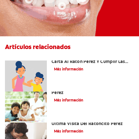
Artículos relacionados
Ideas Recomendadas Para Escribir La
Carta Al Ratón Pérez Y Cumplir Las
Fantasías De Su Hijo/A
Más información
Cómo Montar Un Kit Del Ratoncito
Pérez
Más información
Adiós Dientes De Leche: Celebrando La
Última Visita Del Ratoncito Pérez
Más información