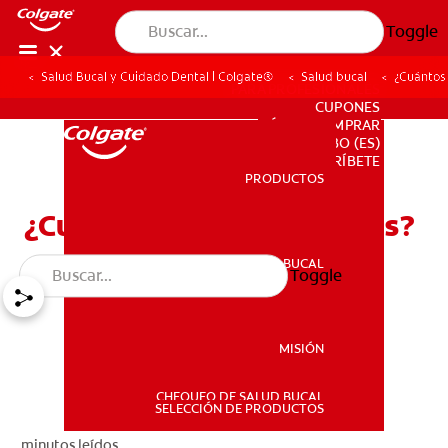
Toggle
Salud Bucal y Cuidado Dental | Colgate®
Salud bucal
¿Cuántos
PARA PROFESIONALES
CUPONES
DÓNDE COMPRAR
BO (ES)
SUSCRÍBETE
PRODUCTOS
PRODUCTOS
¿Cuántos Dientes Tenemos?
SALUD BUCAL
Toggle
SALUD BUCAL
MISIÓN
CHEQUEO DE SALUD BUCAL
MISIÓN
SELECCIÓN DE PRODUCTOS
minutos leídos