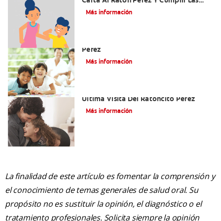
Carta Al Ratón Pérez Y Cumplir Las
Fantasías De Su Hijo/A
Más información
Cómo Montar Un Kit Del Ratoncito
Pérez
Más información
Adiós Dientes De Leche: Celebrando La
Última Visita Del Ratoncito Pérez
Más información
La finalidad de este artículo es fomentar la comprensión y
el conocimiento de temas generales de salud oral. Su
propósito no es sustituir la opinión, el diagnóstico o el
tratamiento profesionales. Solicita siempre la opinión