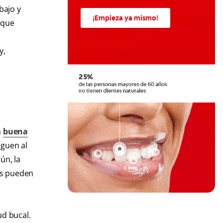
bajo y
¡Empieza ya mismo!
 que
y,
a
buena
eguen al
ún, la
dos pueden
ud bucal.