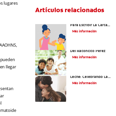
os lugares
Artículos relacionados
Ideas Recomendadas
Para Escribir La Carta
Al Ratón Pérez Y
Más información
Cumplir Las Fantasías
De Su Hijo/A
a AAOHNS,
Cómo Montar Un Kit
Del Ratoncito Pérez
Más información
, pueden
en llegar
Adiós Dientes De
Leche: Celebrando La
Última Visita Del
Más información
Ratoncito Pérez
esentan
lar
l
eumatoide