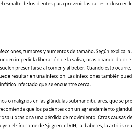
l esmalte de los dientes para prevenir las caries incluso en l
infecciones, tumores y aumentos de tamaño. Según explica l
ueden impedir la liberación de la saliva, ocasionando dolor e
suelen presentarse al comer y al beber. Cuando esto ocurre
 puede resultar en una infección. Las infecciones también pued
infático infectado que se encuentre cerca.
nos o malignos en las glándulas submandibulares, que se pr
 recomienda que los pacientes con un agrandamiento glandu
lorosa u ocasiona una pérdida de movimiento. Otras causas de
n el síndrome de Sjögren, el VIH, la diabetes, la artritis r