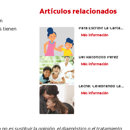
Artículos relacionados
én
Ideas Recomendadas
Para Escribir La Carta
s tienen
Al Ratón Pérez Y
Más información
Cumplir Las Fantasías
De Su Hijo/A
Cómo Montar Un Kit
Del Ratoncito Pérez
Más información
Adiós Dientes De
Leche: Celebrando La
Última Visita Del
Más información
Ratoncito Pérez
o es sustituir la opinión, el diagnóstico o el tratamiento