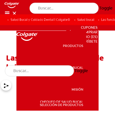
Toggle
Salud Bucal y Cuidado Dental | Colgate®
Salud bucal
Las funci
PARA PROFESIONALES
CUPONES
DÓNDE COMPRAR
BO (ES)
SUSCRÍBETE
PRODUCTOS
PRODUCTOS
Las funciones y el papel de
la lengua
SALUD BUCAL
Toggle
SALUD BUCAL
MISIÓN
CHEQUEO DE SALUD BUCAL
MISIÓN
SELECCIÓN DE PRODUCTOS