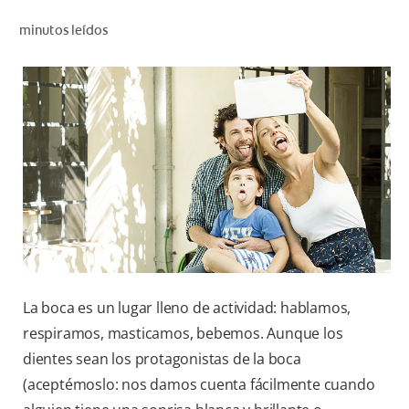
CHEQUEO DE SALUD BUCAL
minutos leídos
SELECCIÓN DE PRODUCTOS
PARA PROFESIONALES
CUPONES
DÓNDE COMPRAR
BO (ES)
SUSCRÍBETE
La boca es un lugar lleno de actividad: hablamos,
respiramos, masticamos, bebemos. Aunque los
dientes sean los protagonistas de la boca
(aceptémoslo: nos damos cuenta fácilmente cuando