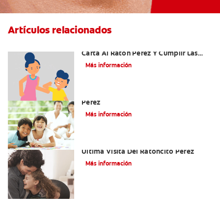
Artículos relacionados
Ideas Recomendadas Para Escribir La
Carta Al Ratón Pérez Y Cumplir Las
Fantasías De Su Hijo/A
Más información
Cómo Montar Un Kit Del Ratoncito
Pérez
Más información
Adiós Dientes De Leche: Celebrando La
Última Visita Del Ratoncito Pérez
Más información