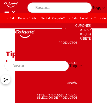
Toggle
Salud Bucal y Cuidado Dental | Colgate®
Salud bucal
Tipos de 
PARA PROFESIONALES
CUPONES
DÓNDE COMPRAR
BO (ES)
SUSCRÍBETE
PRODUCTOS
PRODUCTOS
Tipos de anomalías de la
lengua y cómo se ven
SALUD BUCAL
Toggle
SALUD BUCAL
MISIÓN
CHEQUEO DE SALUD BUCAL
MISIÓN
SELECCIÓN DE PRODUCTOS