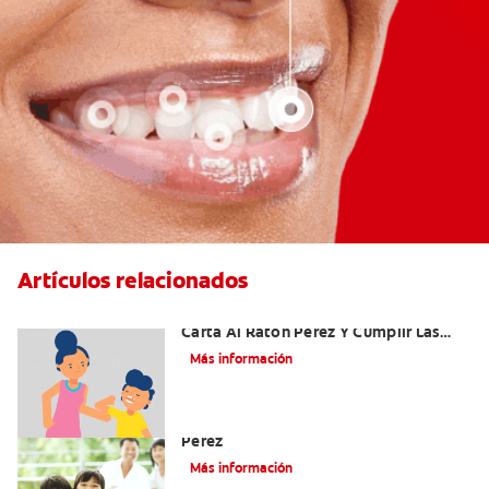
Artículos relacionados
Ideas Recomendadas Para Escribir La
Carta Al Ratón Pérez Y Cumplir Las
Fantasías De Su Hijo/A
Más información
Cómo Montar Un Kit Del Ratoncito
Pérez
Más información