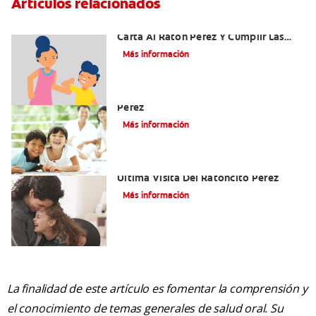
Artículos relacionados
Ideas Recomendadas Para Escribir La
Carta Al Ratón Pérez Y Cumplir Las
Fantasías De Su Hijo/A
Más información
Cómo Montar Un Kit Del Ratoncito
Pérez
Más información
Adiós Dientes De Leche: Celebrando La
Última Visita Del Ratoncito Pérez
Más información
La finalidad de este artículo es fomentar la comprensión y
el conocimiento de temas generales de salud oral. Su