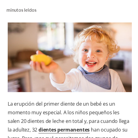
CHEQUEO DE SALUD BUCAL
minutos leídos
SELECCIÓN DE PRODUCTOS
PARA PROFESIONALES
CUPONES
DÓNDE COMPRAR
BO (ES)
SUSCRÍBETE
La erupción del primer diente de un bebé es un
momento muy especial. A los niños pequeños les
salen 20 dientes de leche en total y, para cuando llega
la adultez, 32
dientes permanentes
han ocupado su