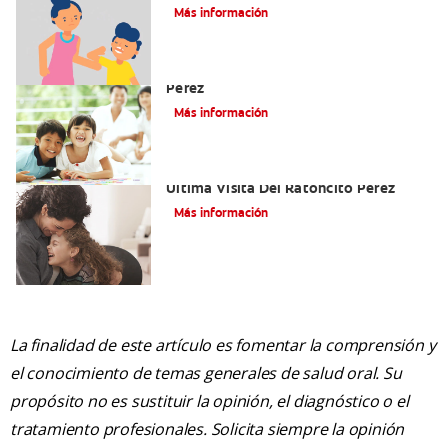
Fantasías De Su Hijo/A
Más información
Cómo Montar Un Kit Del Ratoncito
Pérez
Más información
Adiós Dientes De Leche: Celebrando La
Última Visita Del Ratoncito Pérez
Más información
La finalidad de este artículo es fomentar la comprensión y
el conocimiento de temas generales de salud oral. Su
propósito no es sustituir la opinión, el diagnóstico o el
tratamiento profesionales. Solicita siempre la opinión