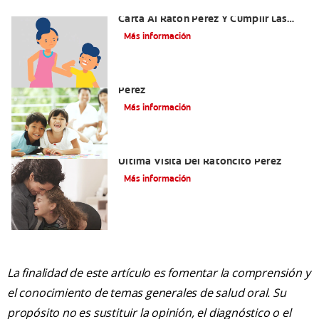
Ideas Recomendadas Para Escribir La
Carta Al Ratón Pérez Y Cumplir Las
Fantasías De Su Hijo/A
Más información
Cómo Montar Un Kit Del Ratoncito
Pérez
Más información
Adiós Dientes De Leche: Celebrando La
Última Visita Del Ratoncito Pérez
Más información
La finalidad de este artículo es fomentar la comprensión y
el conocimiento de temas generales de salud oral. Su
propósito no es sustituir la opinión, el diagnóstico o el