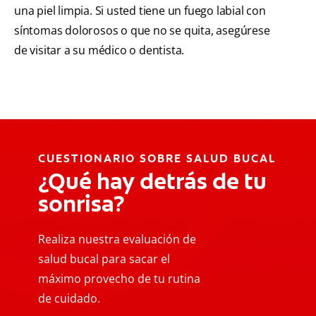
una piel limpia. Si usted tiene un fuego labial con
síntomas dolorosos o que no se quita, asegúrese
de visitar a su médico o dentista.
CUESTIONARIO SOBRE SALUD BUCAL
¿Qué hay detrás de tu
sonrisa?
Realiza nuestra evaluación de
salud bucal para sacar el
máximo provecho de tu rutina
de cuidado.