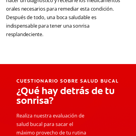
hacer un diagnóstico y recetarle los medicamentos
orales necesarios para remediar esta condición.
Después de todo, una boca saludable es
indispensable para tener una sonrisa
resplandeciente.
CUESTIONARIO SOBRE SALUD BUCAL
¿Qué hay detrás de tu
sonrisa?
Realiza nuestra evaluación de
salud bucal para sacar el
máximo provecho de tu rutina