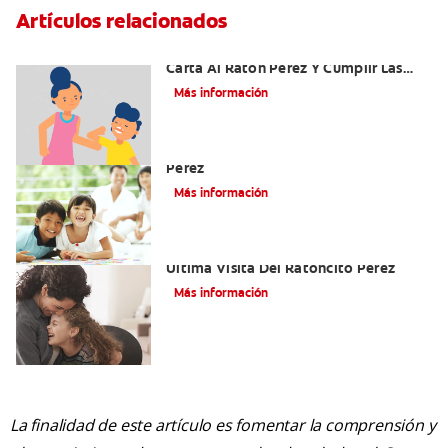
Artículos relacionados
Ideas Recomendadas Para Escribir La
Carta Al Ratón Pérez Y Cumplir Las
Fantasías De Su Hijo/A
Más información
Cómo Montar Un Kit Del Ratoncito
Pérez
Más información
Adiós Dientes De Leche: Celebrando La
Última Visita Del Ratoncito Pérez
Más información
La finalidad de este artículo es fomentar la comprensión y