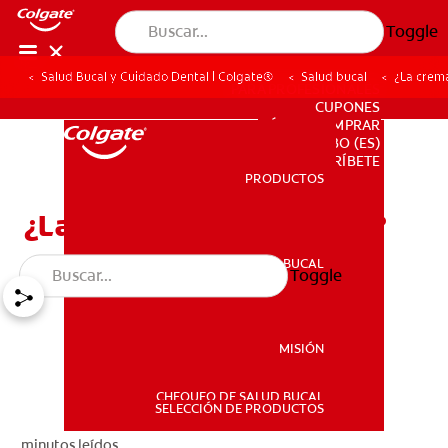
Toggle
Salud Bucal y Cuidado Dental | Colgate®
Salud bucal
¿La crem
PARA PROFESIONALES
CUPONES
DÓNDE COMPRAR
BO (ES)
SUSCRÍBETE
PRODUCTOS
PRODUCTOS
¿La crema dental caduca?
SALUD BUCAL
Toggle
SALUD BUCAL
MISIÓN
CHEQUEO DE SALUD BUCAL
MISIÓN
SELECCIÓN DE PRODUCTOS
minutos leídos