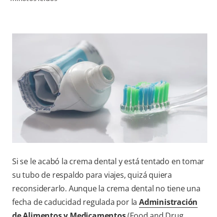
CHEQUEO DE SALUD BUCAL
SELECCIÓN DE PRODUCTOS
PARA PROFESIONALES
CUPONES
DÓNDE COMPRAR
BO (ES)
SUSCRÍBETE
Si se le acabó la crema dental y está tentado en tomar
su tubo de respaldo para viajes, quizá quiera
reconsiderarlo. Aunque la crema dental no tiene una
fecha de caducidad regulada por la
Administración
de Alimentos y Medicamentos
(Food and Drug