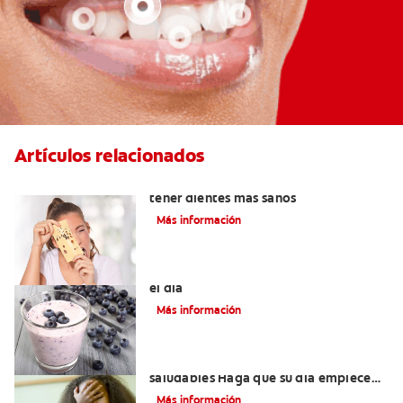
Artículos relacionados
Alimentos con calcio: Qué comer para
tener dientes más sanos
Más información
4 Desayunos saludables para empezar
el día
Más información
Desayunos para niñas y niños
saludables Haga que su día empiece
como debe ser
Más información