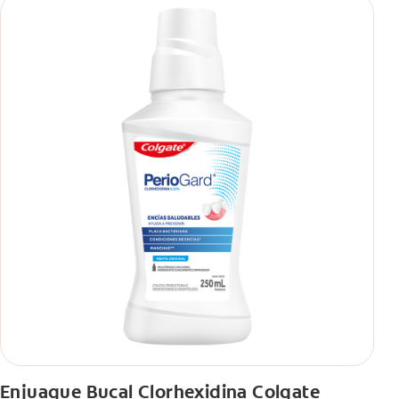
Enjuague Bucal Clorhexidina Colgate