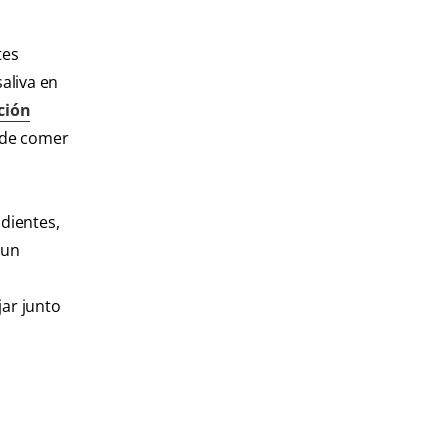
tes
aliva en
ción
 de comer
 dientes,
 un
jar junto