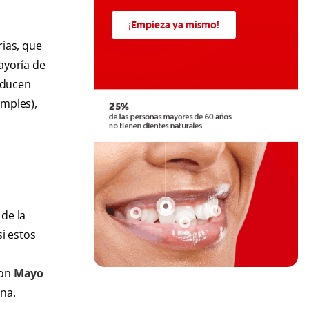
¡Empieza ya mismo!
rias, que
ayoría de
oducen
mples),
 de la
si estos
con
Mayo
ana.