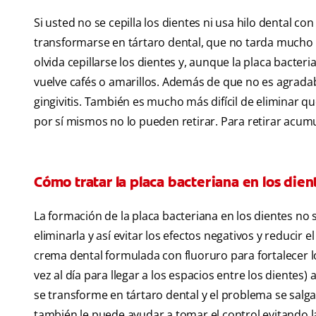
Si usted no se cepilla los dientes ni usa hilo dental c
transformarse en tártaro dental, que no tarda mucho e
olvida cepillarse los dientes y, aunque la placa bacteri
vuelve cafés o amarillos. Además de que no es agradable 
gingivitis. También es mucho más difícil de eliminar que
por sí mismos no lo pueden retirar. Para retirar acumu
Cómo tratar la placa bacteriana en los dien
La formación de la placa bacteriana en los dientes no
eliminarla y así evitar los efectos negativos y reducir 
crema dental formulada con fluoruro para fortalecer lo
vez al día para llegar a los espacios entre los dientes
se transforme en tártaro dental y el problema se sal
también le puede ayudar a tomar el control evitando l