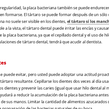
on regularidad, la placa bacteriana también se puede endurecer
n formarse. El tártaro se puede formar después de un sólo d
ana no suele ser visible en los dientes,
el tártaro sí los manc
a la vista, el tártaro dental puede irritar las encías y causa
 la placa bacteriana, ya que el cepillado dental y el uso de hi
laciones de tártaro dental, tendrá que acudir al dentista.
tes
 se puede evitar, pero usted puede adoptar una actitud proac
el tártaro resultante. Cepillarse los dientes dos veces al día u
s dientes y prevenir las caries (igual que usar hilo dental al
) ayudará a reducir la acumulación de la placa bacteriana ante
ga de sus manos. Limitar la cantidad de alimentos azucarado
a propagación de las bacterias naturales de su boca.