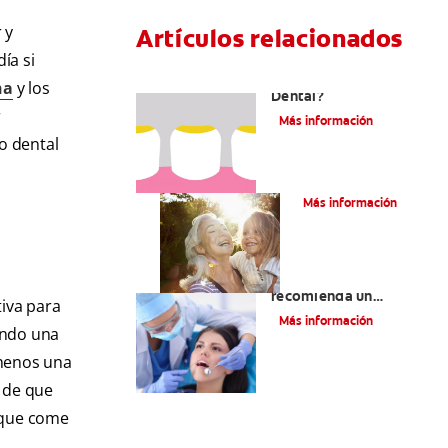
 y
Artículos relacionados
ía si
¿Qué Es La Placa
ha
y los
Dental?
r
Más información
lo dental
¿Qué Es El Sarro?
Más información
Por qué su dentista
recomienda un
tiva para
detartraje
Más información
sando una
 menos una
s de que
s que come