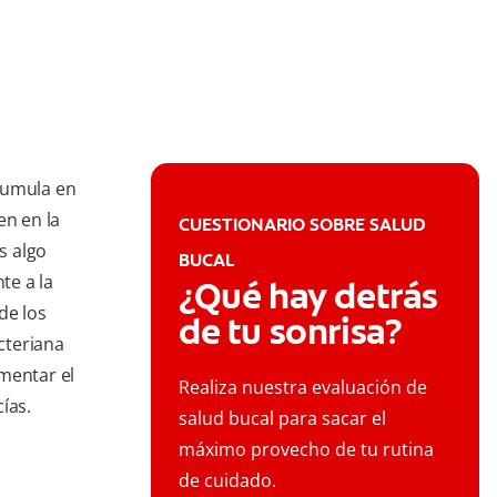
cumula en
en en la
CUESTIONARIO SOBRE SALUD
s algo
BUCAL
te a la
¿Qué hay detrás
de los
de tu sonrisa?
acteriana
mentar el
Realiza nuestra evaluación de
ías.
salud bucal para sacar el
máximo provecho de tu rutina
de cuidado.