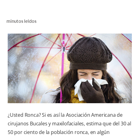
CHEQUEO DE SALUD BUCAL
SELECCIÓN DE PRODUCTOS
minutos leídos
PARA PROFESIONALES
CUPONES
DÓNDE COMPRAR
BO (ES)
SUSCRÍBETE
¿Usted Ronca? Si es así la Asociación Americana de
cirujanos Bucales y maxilofaciales, estima que del 30 al
50 por ciento de la población ronca, en algún