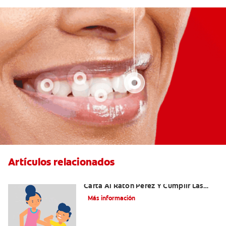
Artículos relacionados
Ideas Recomendadas Para Escribir La
Carta Al Ratón Pérez Y Cumplir Las
Fantasías De Su Hijo/A
Más información