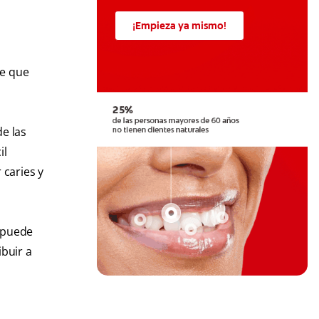
¡Empieza ya mismo!
ee que
e las
il
 caries y
, puede
ibuir a