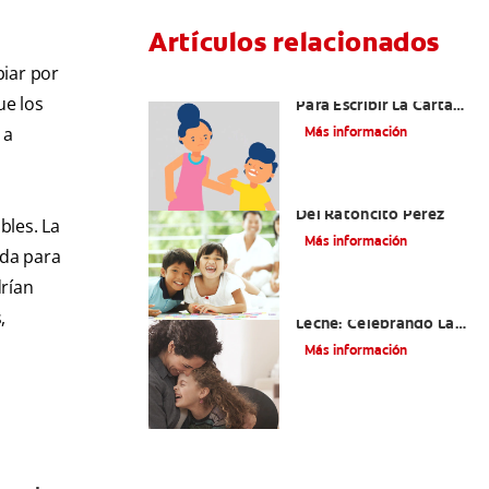
Artículos relacionados
biar por
Ideas Recomendadas
ue los
Para Escribir La Carta
Al Ratón Pérez Y
 a
Más información
Cumplir Las Fantasías
De Su Hijo/A
Cómo Montar Un Kit
Del Ratoncito Pérez
bles. La
Más información
ada para
drían
Adiós Dientes De
,
Leche: Celebrando La
Última Visita Del
Más información
Ratoncito Pérez