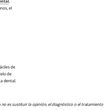
ental
.
nos, el
áciles de
delo de
ta dental.
o es sustituir la opinión, el diagnóstico o el tratamiento