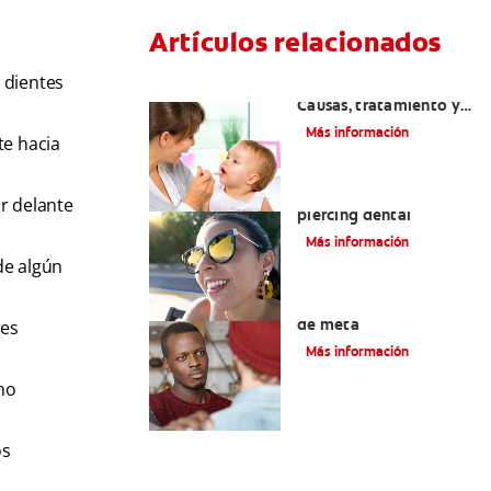
Artículos relacionados
 dientes
Dientes sin esmalte:
Causas, tratamiento y
cuidado
Más información
te hacia
Verdades sobre el
r delante
piercing dental
Más información
de algún
Tratamiento de la boca
de meta
res
Más información
no
os