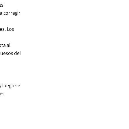
es
a corregir
es. Los
pta al
huesos del
y luego se
tes