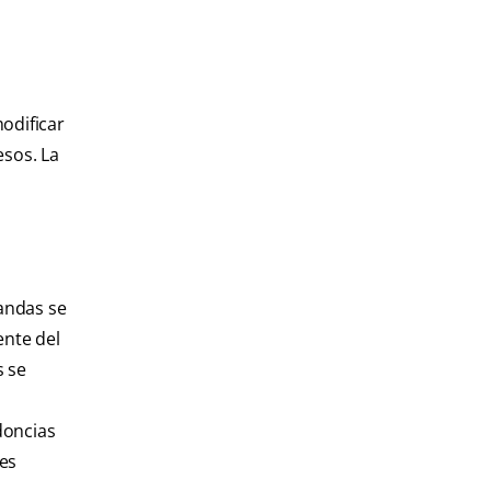
modificar
esos. La
andas se
ente del
s se
doncias
res