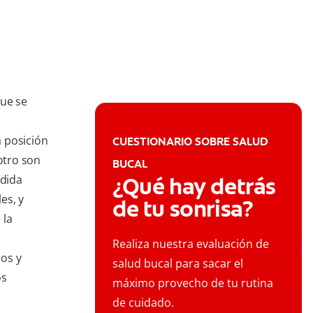
que se
 posición
CUESTIONARIO SOBRE SALUD
otro son
BUCAL
rdida
¿Qué hay detrás
es, y
de tu sonrisa?
 la
Realiza nuestra evaluación de
os y
salud bucal para sacar el
os
máximo provecho de tu rutina
de cuidado.