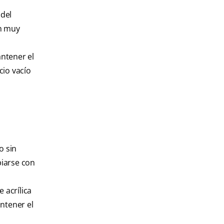
 del
on muy
ntener el
cio vacío
o sin
piarse con
 acrílica
ntener el