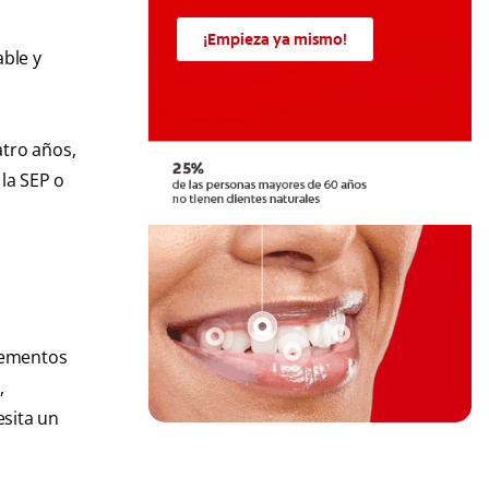
¡Empieza ya mismo!
ble y
atro años,
la SEP o
lementos
,
esita un