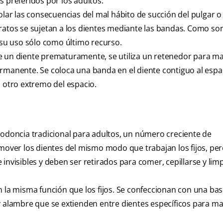
s preferidos por los adultos.
olar las consecuencias del mal hábito de succión del pulgar o
aratos se sujetan a los dientes mediante las bandas. Como s
su uso sólo como último recurso.
e un diente prematuramente, se utiliza un retenedor para ma
rmanente. Se coloca una banda en el diente contiguo al espa
l otro extremo del espacio.
rtodoncia tradicional para adultos, un número creciente de
 mover los dientes del mismo modo que trabajan los fijos, per
invisibles y deben ser retirados para comer, cepillarse y lim
la misma función que los fijos. Se confeccionan con una base
y alambre que se extienden entre dientes específicos para ma