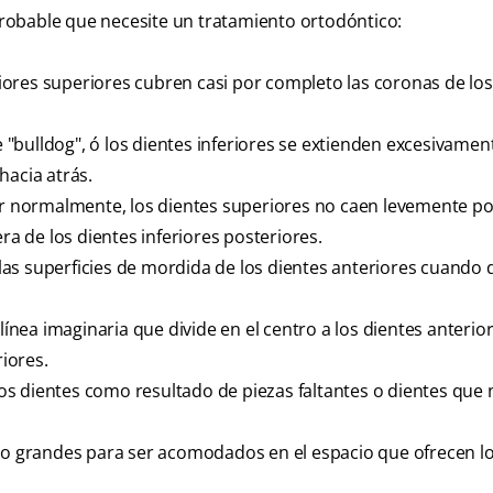
 probable que necesite un tratamiento ortodóntico:
iores superiores cubren casi por completo las coronas de los
"bulldog", ó los dientes inferiores se extienden excesivamen
hacia atrás.
 normalmente, los dientes superiores no caen levemente po
ra de los dientes inferiores posteriores.
as superficies de mordida de los dientes anteriores cuando 
ínea imaginaria que divide en el centro a los dientes anterio
riores.
os dientes como resultado de piezas faltantes o dientes que 
o grandes para ser acomodados en el espacio que ofrecen l