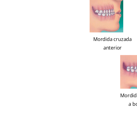
Mordida cruzada
anterior
Mordid
a b