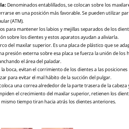
la:
Denominados entablillados, se colocan sobre los maxilar
errarse en una posición más favorable. Se pueden utilizar par
ular (ATM).
s para mantener los labios y mejillas separados de los dient
ión sobre los dientes y estos aparatos ayudan a aliviarla.
arco del maxilar superior. Es una placa de plástico que se ada
 una presión externa sobre esa placa se fuerza la unión de los 
nchando el área del paladar.
la boca, evitan el corrimiento de los dientes a las posiciones
zar para evitar el mal hábito de la succión del pulgar.
 coloca una correa alrededor de la parte trasera de la cabeza 
mpiden el crecimiento del maxilar superior, retienen los dien
 mismo tiempo tiran hacia atrás los dientes anteriores.