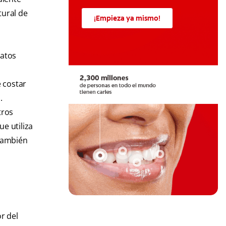
tural de
¡Empieza ya mismo!
iatos
 costar
.
tros
e utiliza
 también
r del