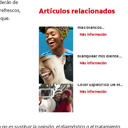
nderán de
Artículos relacionados
refrescos,
oque.
Cómo tener dientes
más blancos
consumiendo los
Más información
alimentos correctos
¿Cómo puedo
blanquear mis dientes
y mantenerlos
Más información
brillantes?
¿Cómo Determino El
Color Específico De Mis
Dientes?
Más información
o es sustituir la opinión, el diagnóstico o el tratamiento