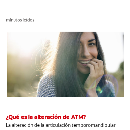
CHEQUEO DE SALUD BUCAL
SELECCIÓN DE PRODUCTOS
minutos leídos
PARA PROFESIONALES
CUPONES
DÓNDE COMPRAR
BO (ES)
SUSCRÍBETE
¿Qué es la alteración de ATM?
La alteración de la articulación temporomandibular