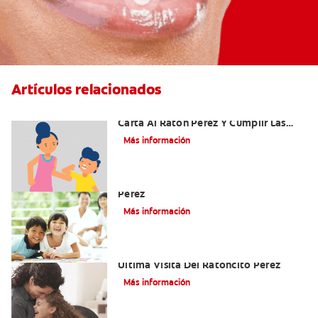
Artículos relacionados
Ideas Recomendadas Para Escribir La
Carta Al Ratón Pérez Y Cumplir Las
Fantasías De Su Hijo/A
Más información
Cómo Montar Un Kit Del Ratoncito
Pérez
Más información
Adiós Dientes De Leche: Celebrando La
Última Visita Del Ratoncito Pérez
Más información