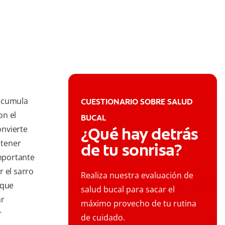
 acumula
CUESTIONARIO SOBRE SALUD
on el
BUCAL
onvierte
¿Qué hay detrás
 tener
de tu sonrisa?
importante
r el sarro
Realiza nuestra evaluación de
 que
salud bucal para sacar el
ar
máximo provecho de tu rutina
r
de cuidado.