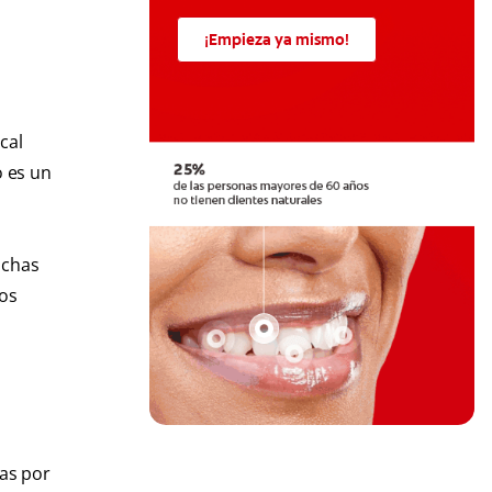
¡Empieza ya mismo!
cal
o es un
nchas
los
das por