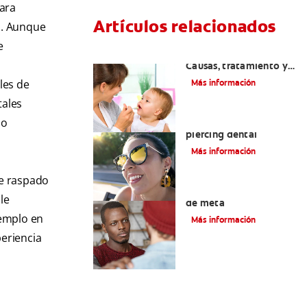
para
Artículos relacionados
s. Aunque
e
Dientes sin esmalte:
Causas, tratamiento y
cuidado
les de
Más información
tales
 o
Verdades sobre el
piercing dental
Más información
de raspado
Tratamiento de la boca
le
de meta
jemplo en
Más información
periencia