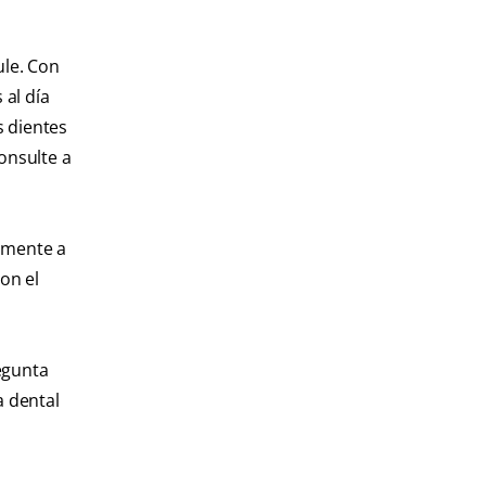
ule. Con
 al día
s dientes
consulte a
camente a
on el
egunta
a dental