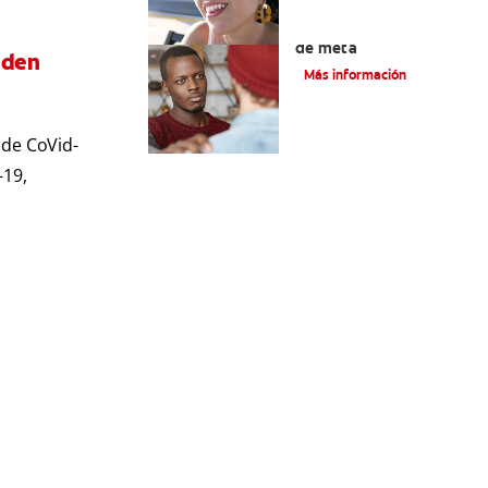
Tratamiento de la boca
de meta
eden
Más información
 de CoVid-
-19,