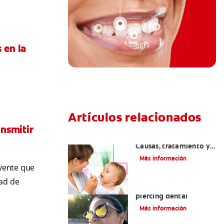
 en la
Artículos relacionados
ansmitir
Dientes sin esmalte:
Causas, tratamiento y
cuidado
Más información
uyente que
dad de
Verdades sobre el
piercing dental
Más información