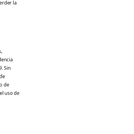
erder la
s,
dencia
. Sin
ede
so de
el uso de