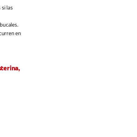
si las
 bucales.
ocurren en
terina,