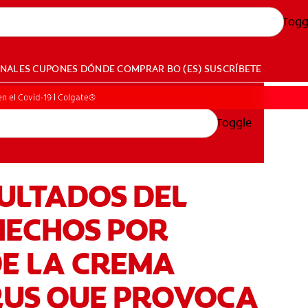
Togg
ONALES
CUPONES
DÓNDE COMPRAR
BO (ES)
SUSCRÍBETE
en el Covid-19 | Colgate®
Toggle
SULTADOS DEL
HECHOS POR
DE LA CREMA
IRUS QUE PROVOCA