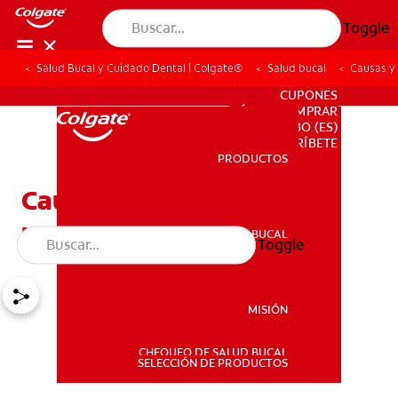
Toggle
Salud Bucal y Cuidado Dental | Colgate®
Salud bucal
Causas y
PARA PROFESIONALES
CUPONES
DÓNDE COMPRAR
BO (ES)
SUSCRÍBETE
PRODUCTOS
PRODUCTOS
Causas y tratamiento de
una fractura mandibular
SALUD BUCAL
Toggle
SALUD BUCAL
MISIÓN
CHEQUEO DE SALUD BUCAL
MISIÓN
SELECCIÓN DE PRODUCTOS