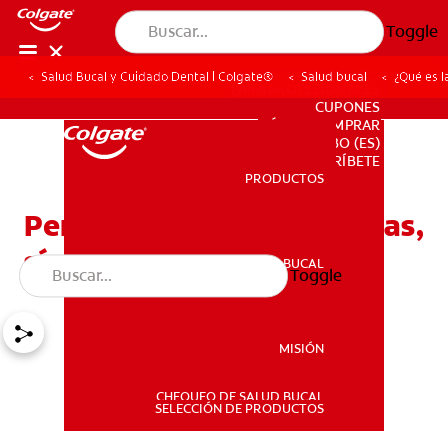
Toggle
Salud Bucal y Cuidado Dental | Colgate®
Salud bucal
¿Qué es l
PARA PROFESIONALES
CUPONES
DÓNDE COMPRAR
BO (ES)
SUSCRÍBETE
PRODUCTOS
PRODUCTOS
Periodontitis apical: Causas,
síntomas y tratamientos
SALUD BUCAL
Toggle
SALUD BUCAL
MISIÓN
CHEQUEO DE SALUD BUCAL
MISIÓN
SELECCIÓN DE PRODUCTOS