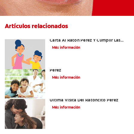
Artículos relacionados
Ideas Recomendadas Para Escribir La
Carta Al Ratón Pérez Y Cumplir Las
Fantasías De Su Hijo/A
Más información
Cómo Montar Un Kit Del Ratoncito
Pérez
Más información
Adiós Dientes De Leche: Celebrando La
Última Visita Del Ratoncito Pérez
Más información