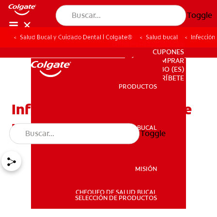
Toggle
Salud Bucal y Cuidado Dental | Colgate®
Salud bucal
Infección
PARA PROFESIONALES
CUPONES
DÓNDE COMPRAR
BO (ES)
SUSCRÍBETE
PRODUCTOS
PRODUCTOS
Infección ósea después de
una extracción dental
SALUD BUCAL
Toggle
SALUD BUCAL
MISIÓN
CHEQUEO DE SALUD BUCAL
MISIÓN
SELECCIÓN DE PRODUCTOS