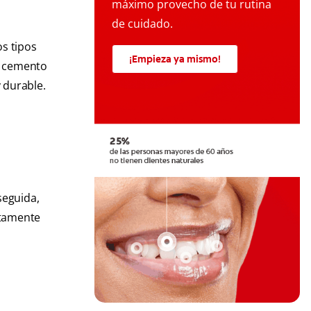
máximo provecho de tu rutina
de cuidado.
os tipos
¡Empieza ya mismo!
on cemento
 durable.
seguida,
ctamente