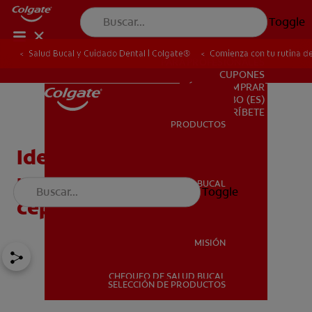
Toggle
Salud Bucal y Cuidado Dental | Colgate®
Comienza con tu rutina de
PARA PROFESIONALES
CUPONES
DÓNDE COMPRAR
BO (ES)
SUSCRÍBETE
PRODUCTOS
PRODUCTOS
Ideas divertidas para
premiar a tu hijo por
SALUD BUCAL
Toggle
SALUD BUCAL
cepillarse los dientes
MISIÓN
CHEQUEO DE SALUD BUCAL
MISIÓN
SELECCIÓN DE PRODUCTOS