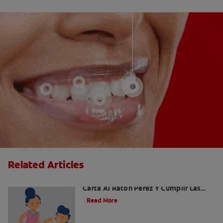
Related Articles
Ideas Recomendadas Para Escribir La
Carta Al Ratón Pérez Y Cumplir Las
Fantasías De Su Hijo/A
Read More