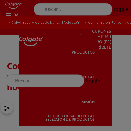
Toggle
Salud Bucal y Cuidado Dental | Colgate®
Comienza con tu rutina de
PARA PROFESIONALES
CUPONES
DÓNDE COMPRAR
BO (ES)
SUSCRÍBETE
PRODUCTOS
PRODUCTOS
Consejos para comenzar
una rutina de cepillado
SALUD BUCAL
Toggle
SALUD BUCAL
nocturno
MISIÓN
CHEQUEO DE SALUD BUCAL
MISIÓN
SELECCIÓN DE PRODUCTOS