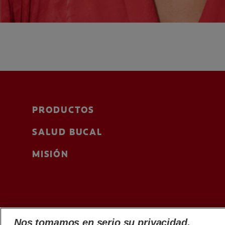
PRODUCTOS
SALUD BUCAL
MISIÓN
Nos tomamos en serio su privacidad.