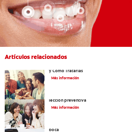
Artículos relacionados
Cómo Ocurren LasAmpollas En La Boca
y Cómo Tratarlas
Más información
Cuidado dental para adultos: Una
lección preventiva
Más información
Cómo cuidar de sus dientes y de su
boca