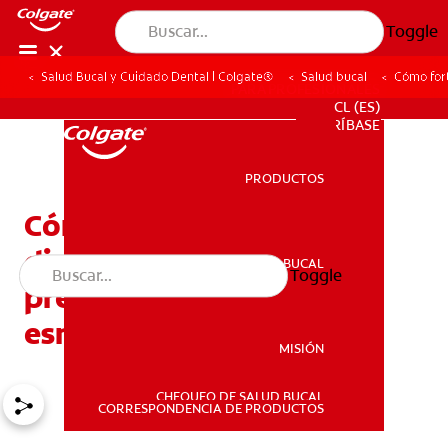
Toggle
Salud Bucal y Cuidado Dental | Colgate®
Salud bucal
Cómo fort
PARA PROFESIONALES
CL (ES)
SUSCRÍBASE
PRODUCTOS
PRODUCTOS
Cómo fortalecer los
dientes: 5 consejos para
SALUD BUCAL
Toggle
SALUD BUCAL
prevenir el desgaste del
esmalte
MISIÓN
CHEQUEO DE SALUD BUCAL
MISIÓN
CORRESPONDENCIA DE PRODUCTOS