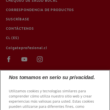
CHEQUEO DE SALUD BUCAL
CORRESPONDENCIA DE PRODUCTOS
SUSCRÍBASE
CONTÁCTENOS
CL (ES)
Colgateprofesional.cl
Nos tomamos en serio su privacidad.
Utilizamos cookies y tecnologías similares para
comprender cómo utiliza nuestro sitio web y crear
experiencias más valiosas para usted. Estas cookies
pueden utilizarse para diferentes fines, como
© 2026 Colgate-Palmolive Company. Todos los derechos