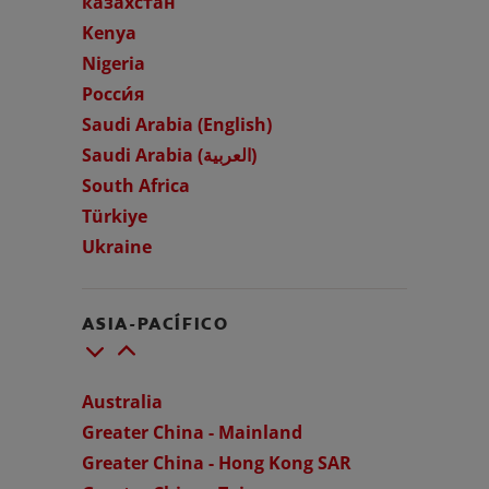
казахстан
Kenya
CHEQUEO DE SALUD BUCAL
CORRESPONDENCIA DE PRODUCTOS
Nigeria
Росси́я
Saudi Arabia (English)
PARA PROFESIONALES
Saudi Arabia (العربية)
South Africa
CL (ES)
Türkiye
Ukraine
SUSCRÍBASE
ASIA-PACÍFICO
Australia
Greater China - Mainland
Greater China - Hong Kong SAR