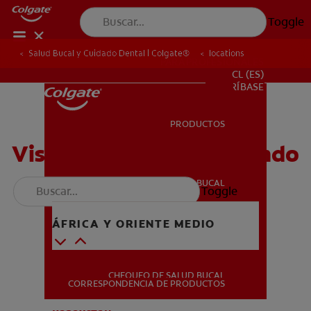
Toggle
Salud Bucal y Cuidado Dental | Colgate®
locations
PARA PROFESIONALES
CL (ES)
SUSCRÍBASE
PRODUCTOS
PRODUCTOS
Visítenos en todo el mundo
SALUD BUCAL
Toggle
SALUD BUCAL
ÁFRICA Y ORIENTE MEDIO
MISIÓN
Azerbaijan (Azerbaijani)
CHEQUEO DE SALUD BUCAL
MISIÓN
CORRESPONDENCIA DE PRODUCTOS
ישראל