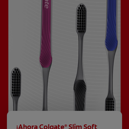
¡Ahora Colgate
Slim Soft
®