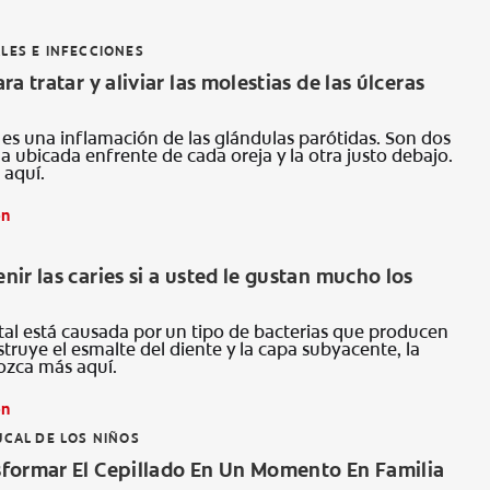
LES E INFECCIONES
a tratar y aliviar las molestias de las úlceras
s es una inflamación de las glándulas parótidas. Son dos
a ubicada enfrente de cada oreja y la otra justo debajo.
aquí.
ón
ir las caries si a usted le gustan mucho los
tal está causada por un tipo de bacterias que producen
truye el esmalte del diente y la capa subyacente, la
ozca más aquí.
ón
UCAL DE LOS NIÑOS
formar El Cepillado En Un Momento En Familia