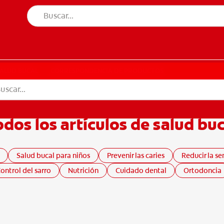
UD BUCAL
CORRESPONDENCIA DE PRODUCTOS
SALUD BUCAL
CORRESPONDENCIA DE PRODUCTOS
odos los artículos de salud buc
Salud bucal para niños
Prevenir las caries
Reducir la se
ontrol del sarro
Nutrición
Cuidado dental
Ortodoncia