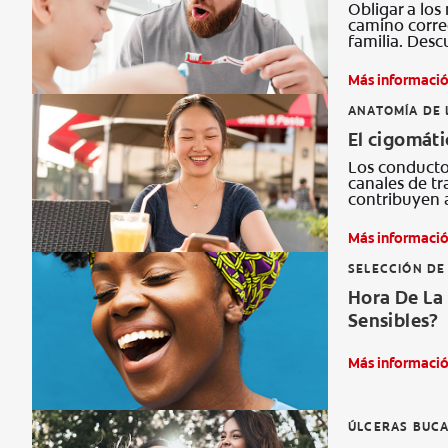
Obligar a los 
camino correc
familia. Des
Más informaci
ANATOMÍA DE 
El cigomáti
Los conducto
canales de t
contribuyen a
Más informaci
SELECCIÓN DE
Hora De La
Sensibles?
Más informaci
ÚLCERAS BUCA