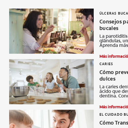
ÚLCERAS BUCA
Consejos par
bucales
La parotiditi
glándulas, un
Aprenda más 
Más informaci
CARIES
Cómo preven
dulces
La caries den
ácido que des
dentina. Con
Más informaci
EL CUIDADO B
Cómo Trans