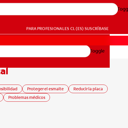
Togg
PARA PROFESIONALES
CL (ES)
SUSCRÍBASE
Toggle
al
nsibilidad
Proteger el esmalte
Reducir la placa
Problemas médicos