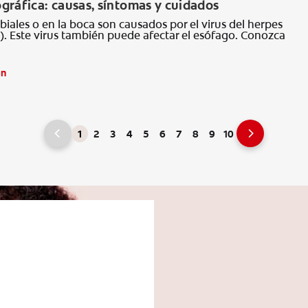
gráfica: causas, síntomas y cuidados
biales o en la boca son causados por el virus del herpes
. Este virus también puede afectar el esófago. Conozca
ón
1
2
3
4
5
6
7
8
9
10