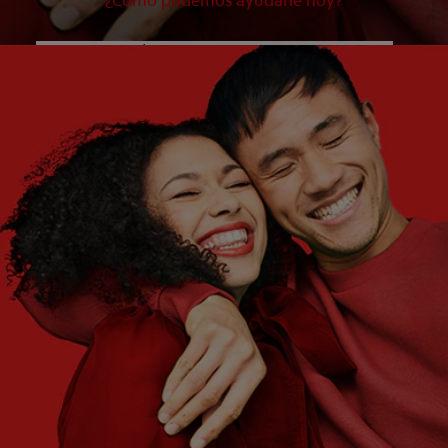
¿Cómo podemos ayudarle hoy?
¿QUÉ ES LO QUE NECESITA?
Elija una opción
¿CUÁLES SON SUS OBJETIVOS?
Elija una opción
Empezar