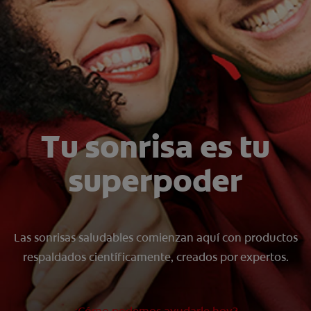
CHEQUEO DE SALUD BUCAL
CORRESPONDENCIA DE PRODUCTOS
PARA PROFESIONALES
CL (ES)
Tu sonrisa es tu
SUSCRÍBASE
superpoder
Las sonrisas saludables comienzan aquí con productos
respaldados científicamente, creados por expertos.