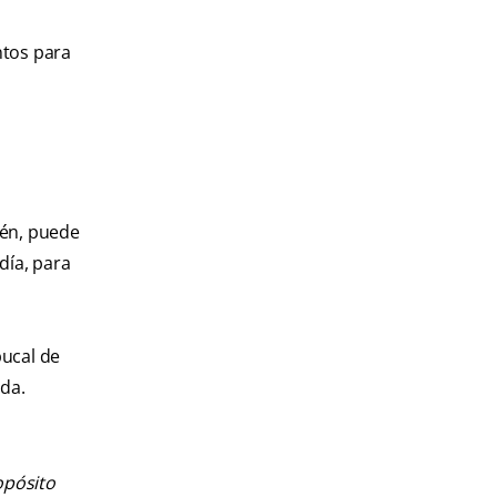
ntos para
ién, puede
día, para
bucal de
ada.
opósito