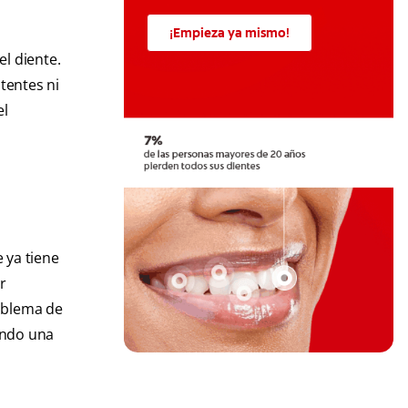
¡Empieza ya mismo!
el diente.
stentes ni
el
 ya tiene
r
roblema de
endo una