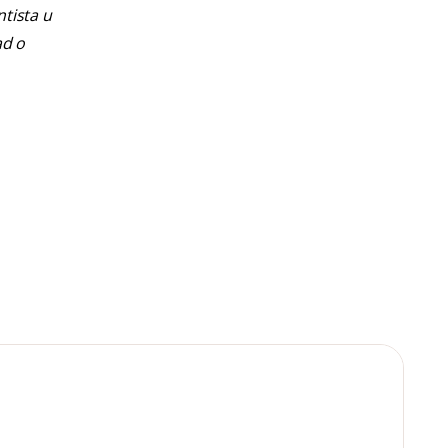
ntista u
ad o