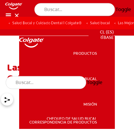
Toggle
Salud Bucal y Cuidado Dental | Colgate®
Salud bucal
Las Mejo
PARA PROFESIONALES
CL (ES)
SUSCRÍBASE
PRODUCTOS
PRODUCTOS
Las Mejores Opciones De
Ortodoncia Para Adultos
SALUD BUCAL
Toggle
SALUD BUCAL
MISIÓN
CHEQUEO DE SALUD BUCAL
MISIÓN
CORRESPONDENCIA DE PRODUCTOS