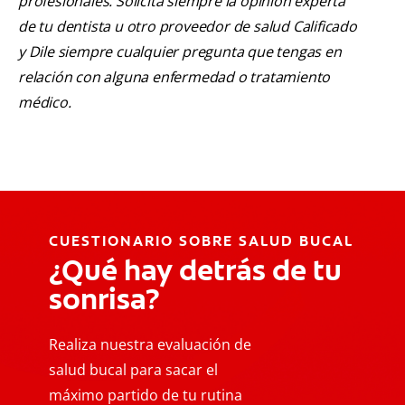
profesionales. Solicita siempre la opinión experta
de tu dentista u otro proveedor de salud Calificado
y Dile siempre cualquier pregunta que tengas en
relación con alguna enfermedad o tratamiento
médico.
CUESTIONARIO SOBRE SALUD BUCAL
¿Qué hay detrás de tu
sonrisa?
Realiza nuestra evaluación de
salud bucal para sacar el
máximo partido de tu rutina