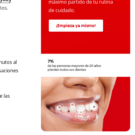
máximo partido de tu rutina
ños.
de cuidado.
¡Empieza ya mismo!
nutos al
lsaciones
e las