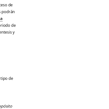
ceso de
s podrán
La
eriodo de
ntesis y
 tipo de
opósito