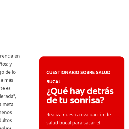
rencia en
ños; y
go de lo
CUESTIONARIO SOBRE SALUD
ma más
BUCAL
te es
¿Qué hay detrás
lerada",
de tu sonrisa?
ma meta
 menos
Realiza nuestra evaluación de
dultos
salud bucal para sacar el
ryday