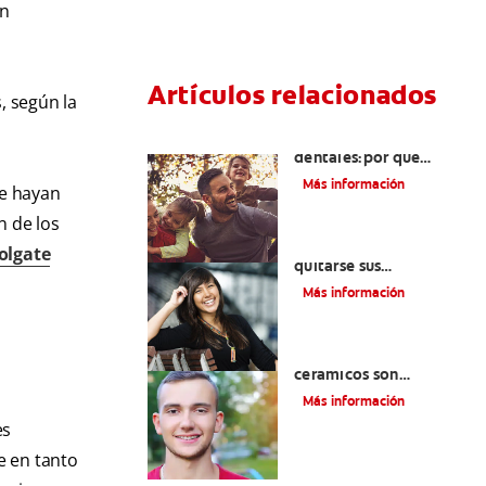
ón
Artículos relacionados
, según la
Retenedores
dentales:por qué
usarlos y cómo
Más información
e hayan
conservarlos
n de los
Cuatro motivos para
olgate
quitarse sus
retenedores fijos
Más información
¿Los brackets
cerámicos son
adecuados para usted?
Más información
es
e en tanto