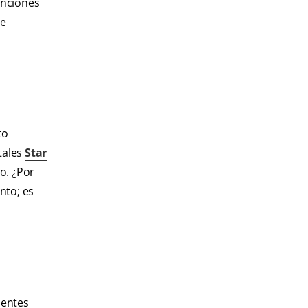
unciones
 e
to
tales
Star
o. ¿Por
nto; es
ientes