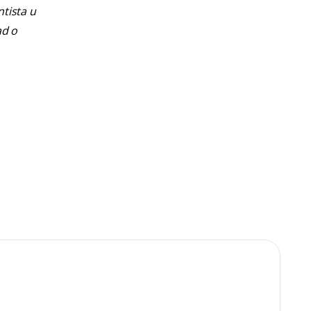
ntista u
ad o