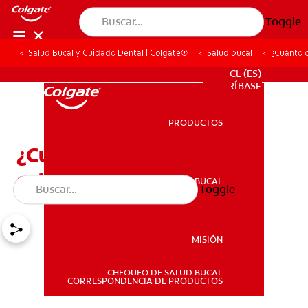
Toggle
Salud Bucal y Cuidado Dental | Colgate®
Salud bucal
¿Cuánto c
PARA PROFESIONALES
CL (ES)
SUSCRÍBASE
PRODUCTOS
PRODUCTOS
¿Cuánto cuesta la cirugía
ortognática?
SALUD BUCAL
Toggle
SALUD BUCAL
MISIÓN
CHEQUEO DE SALUD BUCAL
MISIÓN
CORRESPONDENCIA DE PRODUCTOS