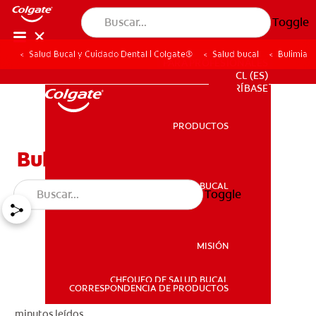
Toggle
Salud Bucal y Cuidado Dental | Colgate®
Salud bucal
Bulimia
PARA PROFESIONALES
CL (ES)
SUSCRÍBASE
PRODUCTOS
PRODUCTOS
Bulimia
SALUD BUCAL
Toggle
SALUD BUCAL
MISIÓN
CHEQUEO DE SALUD BUCAL
MISIÓN
CORRESPONDENCIA DE PRODUCTOS
minutos leídos