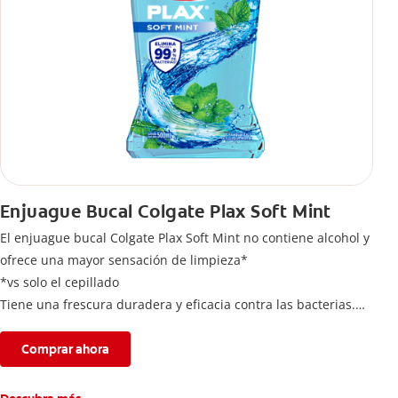
Enjuague Bucal Colgate Plax Soft Mint
El enjuague bucal Colgate Plax Soft Mint no contiene alcohol y
ofrece una mayor sensación de limpieza*
*vs solo el cepillado
Tiene una frescura duradera y eficacia contra las bacterias.
Elimina hasta 99,9% de bacterias**
**Ayuda a reducir hasta el 99,9% del total de bacterias
Comprar ahora
anaerobias cultivables. Producto cosmético sin acción
terapéutica.