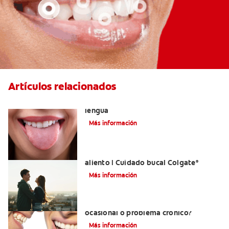
Artículos relacionados
Cómo encontrar el mejor limpiador de
lengua
Más información
El mejor enjuague bucal para el mal
aliento | Cuidado bucal Colgate
®
Más información
¿Qué es la halitosis?¿Mal aliento
ocasional o problema crónico?
Más información