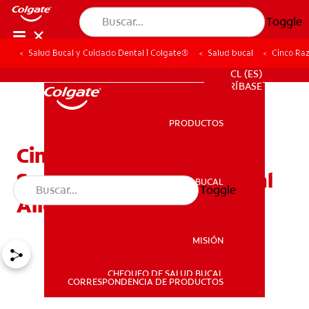
Toggle
Salud Bucal y Cuidado Dental | Colgate®
Salud bucal
Cinco Raz
PARA PROFESIONALES
CL (ES)
SUSCRÍBASE
PRODUCTOS
PRODUCTOS
Cinco Razones
Sorprendentes Para El Mal
SALUD BUCAL
Toggle
SALUD BUCAL
Aliento En Los Niños
MISIÓN
CHEQUEO DE SALUD BUCAL
MISIÓN
CORRESPONDENCIA DE PRODUCTOS