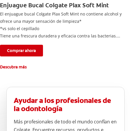
Enjuague Bucal Colgate Plax Soft Mint
El enjuague bucal Colgate Plax Soft Mint no contiene alcohol y
ofrece una mayor sensación de limpieza*
*vs solo el cepillado
Tiene una frescura duradera y eficacia contra las bacterias.
Elimina hasta 99,9% de bacterias**
**Ayuda a reducir hasta el 99,9% del total de bacterias
Comprar ahora
anaerobias cultivables. Producto cosmético sin acción
terapéutica.
Descubra más
Ayudar a los profesionales de
la odontología
Más profesionales de todo el mundo confían en
Colgate. Encuentre recursos, productos e