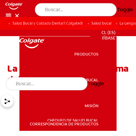
Toggle
Salud Bucal y Cuidado Dental | Colgate®
Salud bucal
La Lengua
PARA PROFESIONALES
CL (ES)
SUSCRÍBASE
PRODUCTOS
PRODUCTOS
La Lengua Blanca: el enigma
del mal aliento
SALUD BUCAL
Toggle
SALUD BUCAL
MISIÓN
CHEQUEO DE SALUD BUCAL
MISIÓN
CORRESPONDENCIA DE PRODUCTOS